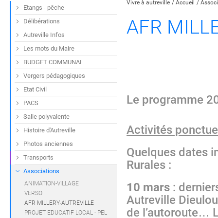
Vivre à autreville
Accueil
Associ
Etangs - pêche
AFR MILL
Délibérations
Autreville Infos
Les mots du Maire
BUDGET COMMUNAL
Vergers pédagogiques
Etat Civil
Le programme 20
PACS
Salle polyvalente
Activités ponctue
Histoire d'Autreville
Photos anciennes
Quelques dates im
Transports
Rurales :
Associations
ANIMATION-VILLAGE
10 mars
: dernier
VERSO
Autreville Dieulou
AFR MILLERY-AUTREVILLE
de l’autoroute… L
PROJET EDUCATIF LOCAL - PEL