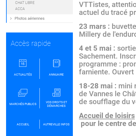
VTTistes, attenti
CHAT LIBRE
ACCA
actuel du tracé pr
Photos aériennes
23 mars :
buvette
Millery de l'endur
Accès rapide
4 et 5 mai :
sortie
Sachement. Inscr
programme : prom
farniente. Ouvert 
ACTUALITÉS
ANNUAIRE
18-28 mai :
mini 
de Vannes le Châte
de soufflage du v
VOS DROITS ET
MARCHÉS PUBLICS
DÉMARCHES
Accueil de loisirs
pour le centre de l
ACCUEIL
AUTREVILLE INFOS