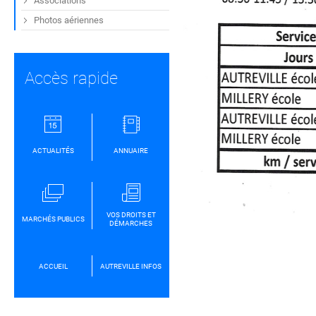
Associations
Photos aériennes
Accès rapide
ACTUALITÉS
ANNUAIRE
VOS DROITS ET
MARCHÉS PUBLICS
DÉMARCHES
ACCUEIL
AUTREVILLE INFOS