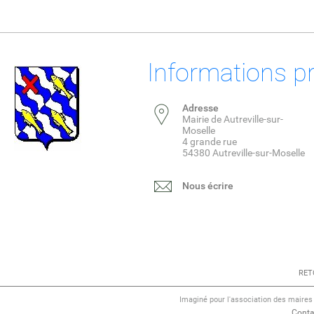
Informations p
Adresse
Mairie de Autreville-sur-
Moselle
4 grande rue
54380 Autreville-sur-Moselle
Nous écrire
RET
Imaginé pour l'association des maire
Conta