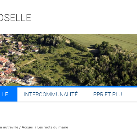
OSELLE
LLE
INTERCOMMUNALITÉ
PPR ET PLU
Partager sur Facebook
Partager sur Twitter
Partager sur LinkedIn
Partager par email
à autreville
Accueil
Les mots du maire