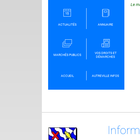
Le m
ACTUALITÉS
ANNUAIRE
VOS DROITS ET
MARCHÉS PUBLICS
DÉMARCHES
ACCUEIL
AUTREVILLE INFOS
Inform