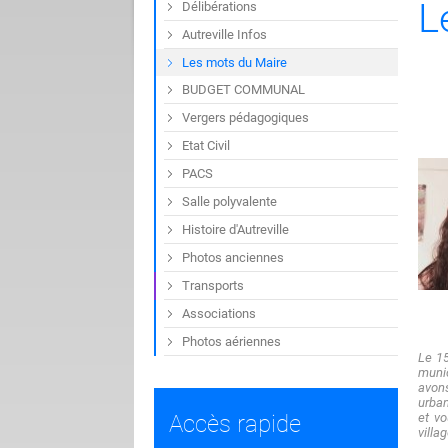
L
Délibérations
Autreville Infos
Les mots du Maire
BUDGET COMMUNAL
Vergers pédagogiques
Etat Civil
PACS
Salle polyvalente
Histoire d'Autreville
Photos anciennes
Transports
Associations
Photos aériennes
Le 15
munic
avons
urban
Accès rapide
et v
villa