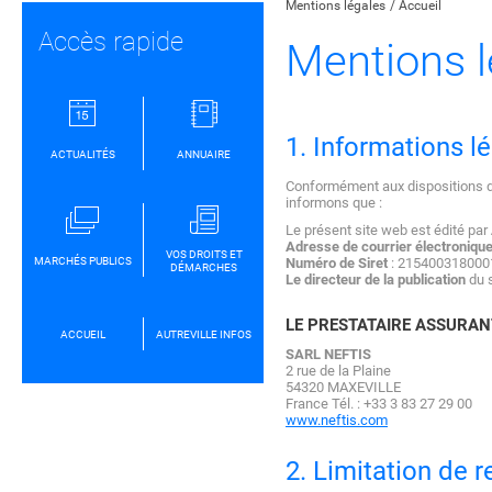
Mentions légales
Accueil
Accès rapide
Mentions l
1. Informations l
ACTUALITÉS
ANNUAIRE
Conformément aux dispositions des
informons que :
Le présent site web est édité par
Adresse de courrier électroniqu
VOS DROITS ET
MARCHÉS PUBLICS
Numéro de Siret
: 2154003180001
DÉMARCHES
Le directeur de la publication
du s
LE PRESTATAIRE ASSURAN
ACCUEIL
AUTREVILLE INFOS
SARL NEFTIS
2 rue de la Plaine
54320 MAXEVILLE
France Tél. : +33 3 83 27 29 00
www.neftis.com
2. Limitation de r