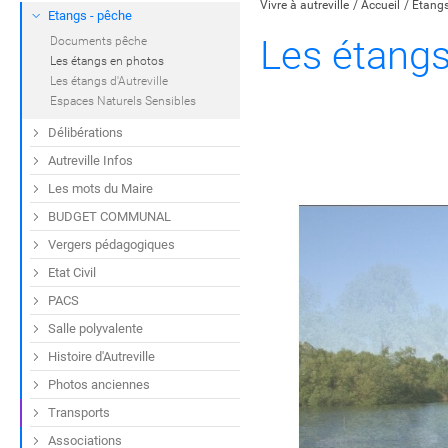
Vivre à autreville
Accueil
Etangs
Etangs - pêche
Les étangs
Documents pêche
Les étangs en photos
Les étangs d'Autreville
Espaces Naturels Sensibles
Délibérations
Autreville Infos
Previous
Ne
Les mots du Maire
BUDGET COMMUNAL
Vergers pédagogiques
Etat Civil
PACS
Salle polyvalente
Histoire d'Autreville
Photos anciennes
Transports
Associations