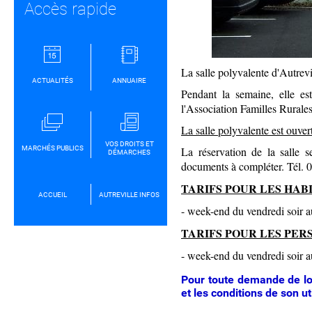
Accès rapide
La salle polyvalente d'Autrevi
ACTUALITÉS
ANNUAIRE
Pendant la semaine, elle est
l'Association Familles Rurales
La salle polyvalente est ouver
VOS DROITS ET
MARCHÉS PUBLICS
La réservation de la salle s
DÉMARCHES
documents à compléter. Tél. 0
TARIFS POUR LES HAB
ACCUEIL
AUTREVILLE INFOS
- week-end du vendredi soir 
TARIFS POUR LES PER
- week-end du vendredi soir 
Pour toute demande de loca
et les conditions de son uti