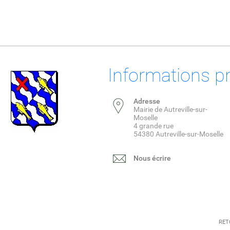
Informations p
Adresse
Mairie de Autreville-sur-
Moselle
4 grande rue
54380 Autreville-sur-Moselle
Nous écrire
RET