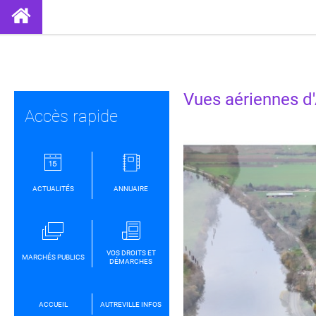
Partager sur Facebook
Partager sur Twitt
Partager s
Par
Vues aériennes d'
Accès rapide
ACTUALITÉS
ANNUAIRE
VOS DROITS ET
MARCHÉS PUBLICS
DÉMARCHES
ACCUEIL
AUTREVILLE INFOS