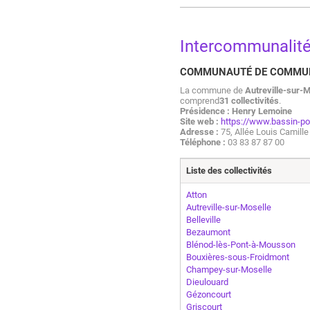
Intercommunalit
COMMUNAUTÉ DE COMMUN
La commune de
Autreville-sur-M
comprend
31 collectivités
.
Présidence : Henry Lemoine
Site web :
https://www.bassin-po
Adresse :
75, Allée Louis Cami
Téléphone :
03 83 87 87 00
Liste des collectivités
Atton
Autreville-sur-Moselle
Belleville
Bezaumont
Blénod-lès-Pont-à-Mousson
Bouxières-sous-Froidmont
Champey-sur-Moselle
Dieulouard
Gézoncourt
Griscourt