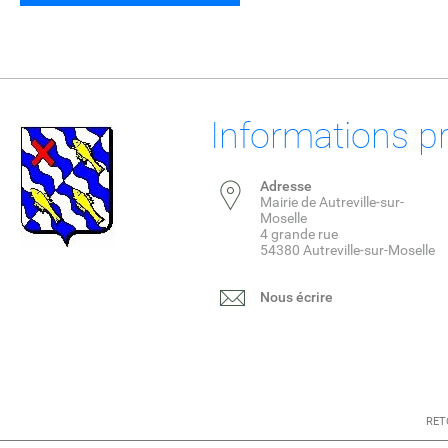
Informations p
Adresse
Mairie de Autreville-sur-
Moselle
4 grande rue
54380 Autreville-sur-Moselle
Nous écrire
RET