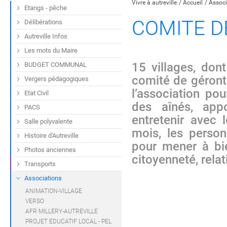
Vivre à autreville
Accueil
Associ
Etangs - pêche
COMITE D
Délibérations
Autreville Infos
Les mots du Maire
15 villages, dont
BUDGET COMMUNAL
comité de géront
Vergers pédagogiques
l’association pou
Etat Civil
des aînés, app
PACS
entretenir avec 
Salle polyvalente
mois, les person
Histoire d'Autreville
pour mener à bien
Photos anciennes
citoyenneté, relati
Transports
Associations
ANIMATION-VILLAGE
VERSO
AFR MILLERY-AUTREVILLE
PROJET EDUCATIF LOCAL - PEL